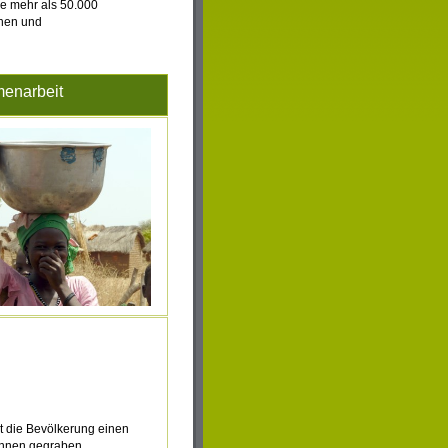
ie mehr als 50.000
chen und
enarbeit
t die Bevölkerung einen
runnen gegraben