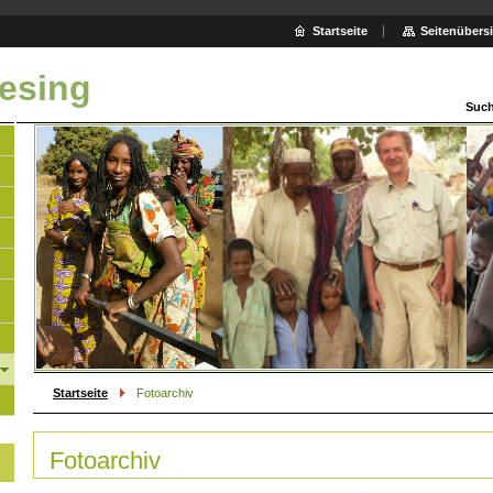
Startseite
Seitenübers
aesing
Such
Startseite
Fotoarchiv
Fotoarchiv