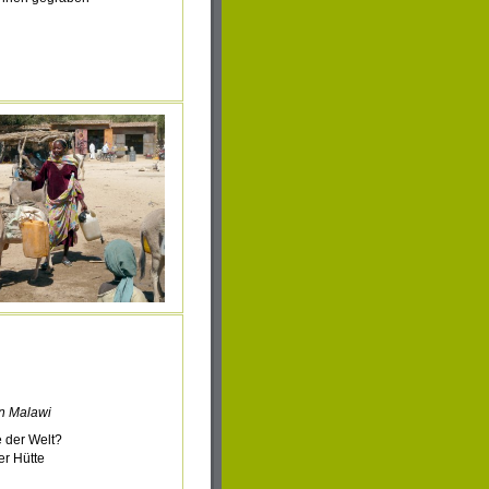
n Malawi
e der Welt?
er Hütte