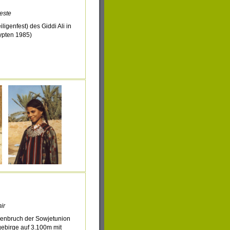
este
iligenfest) des Giddi Ali in
ypten 1985)
ir
nbruch der Sowjetunion
ebirge auf 3.100m mit