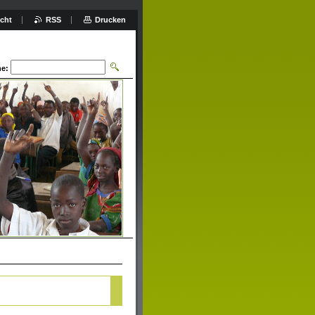
icht
RSS
Drucken
e: