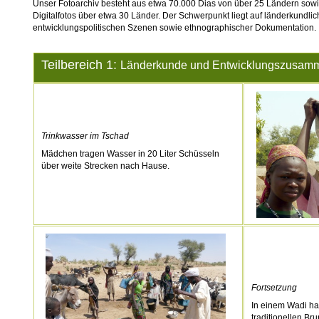
Unser Fotoarchiv besteht aus etwa 70.000 Dias von über 25 Ländern sow
Digitalfotos über etwa 30 Länder. Der Schwerpunkt liegt auf länderkundli
entwicklungspolitischen Szenen sowie ethnographischer Dokumentation.
Teilbereich 1:
Länderkunde und Entwicklungszusamm
Trinkwasser im Tschad
Mädchen tragen Wasser in 20 Liter Schüsseln
über weite Strecken nach Hause.
Fortsetzung
In einem Wadi ha
traditionellen B