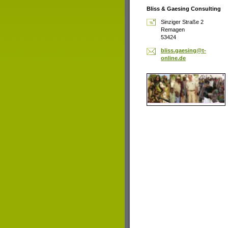
Bliss & Gaesing Consulting
Sinziger Straße 2
Remagen
53424
bliss.ga
esing@t-
online.d
e